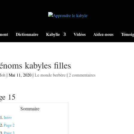
ment
Dictionnaire
Kabylie
Vidéos
Aidez-nous
Témoig
énoms kabyles filles
Moh
|
Mai 11, 2020
|
Le monde berbère
|
2 commentaires
ge 15
Sommaire
1.
Intro
2.
Page 2
3.
Page 3