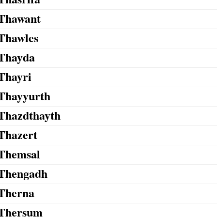
Thawant
Thawles
Thayda
Thayri
Thayyurth
Thazdthayth
Thazert
Themsal
Thengadh
Therna
Thersum