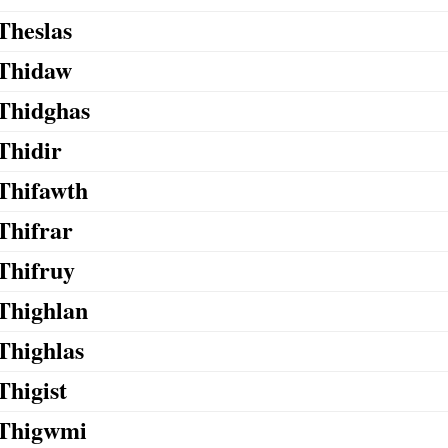
Theslas
Thidaw
Thidghas
Thidir
Thifawth
Thifrar
Thifruy
Thighlan
Thighlas
Thigist
Thigwmi