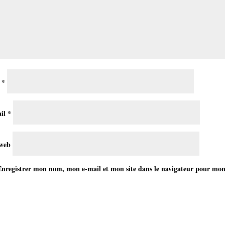
m
*
il
*
 web
Enregistrer mon nom, mon e-mail et mon site dans le navigateur pour mo