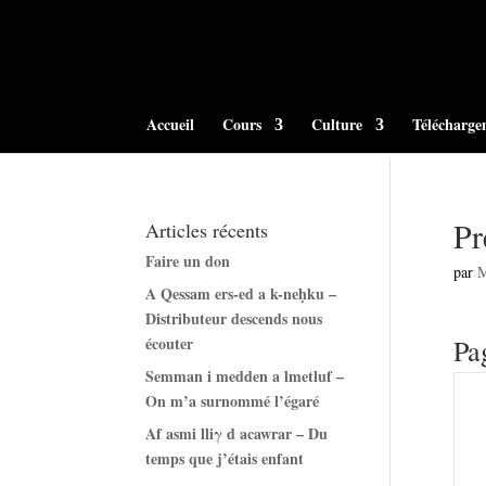
Accueil
Cours
Culture
Télécharge
Pr
Articles récents
Faire un don
par
A Qessam ers-ed a k-neḥku –
Distributeur descends nous
écouter
Pa
Semman i medden a lmetluf –
On m’a surnommé l’égaré
Af asmi lliγ d acawrar – Du
temps que j’étais enfant