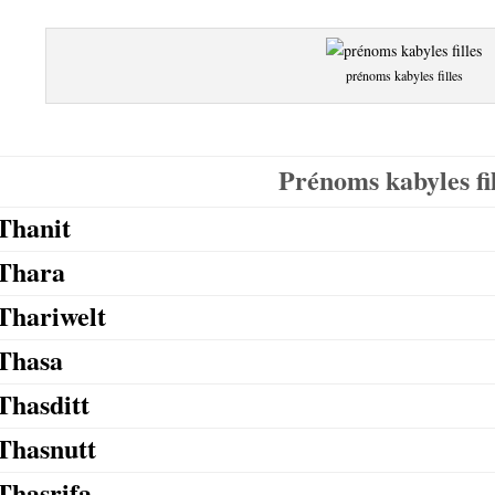
prénoms kabyles filles
Prénoms kabyles fil
Thanit
Thara
Thariwelt
Thasa
Thasditt
Thasnutt
Thasrifa