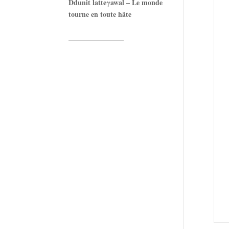
Ddunit latteγawal – Le monde
tourne en toute hâte
——————