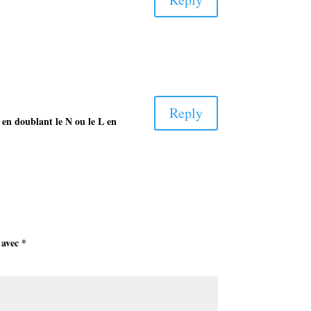
Reply
 en doublant le N ou le L en
 avec
*